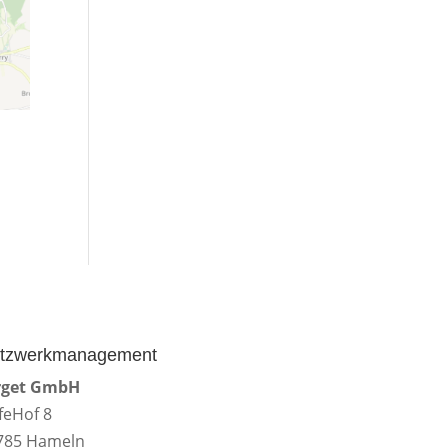
tzwerkmanagement
rget GmbH
feHof 8
785 Hameln