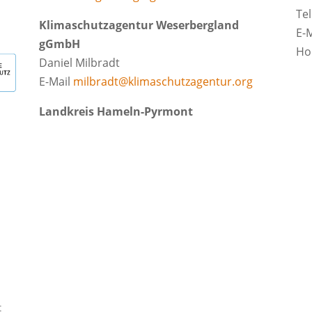
Te
Klimaschutzagentur Weserbergland
E-
gGmbH
H
Daniel Milbradt
E-Mail
milbradt@klimaschutzagentur.org
Landkreis Hameln-Pyrmont
t