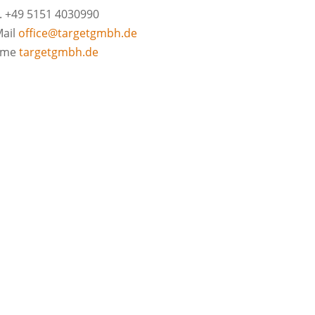
l. +49 5151 4030990
Mail
office@targetgmbh.de
ome
targetgmbh.de