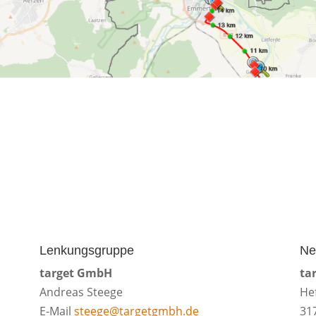
Lenkungsgruppe
Ne
target GmbH
ta
Andreas Steege
He
E-Mail
steege@targetgmbh.de
31