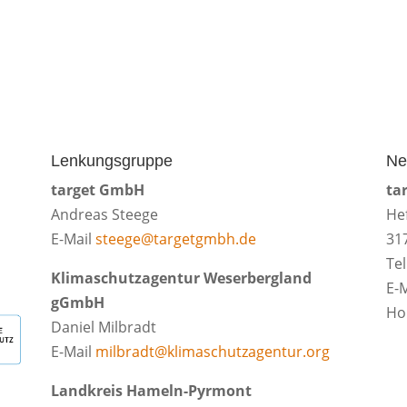
Lenkungsgruppe
Ne
target GmbH
ta
Andreas Steege
He
E-Mail
steege@targetgmbh.de
31
Te
Klimaschutzagentur Weserbergland
E-
gGmbH
H
Daniel Milbradt
E-Mail
milbradt@klimaschutzagentur.org
Landkreis Hameln-Pyrmont