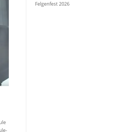
Felgenfest 2026
ule
ule-