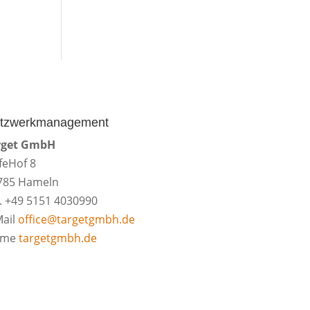
tzwerkmanagement
rget GmbH
feHof 8
785 Hameln
l. +49 5151 4030990
Mail
office@targetgmbh.de
ome
targetgmbh.de